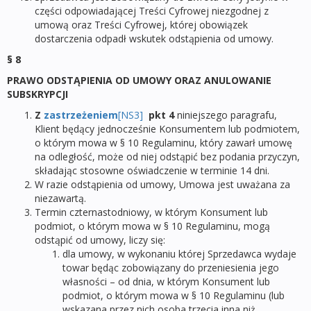
części odpowiadającej Treści Cyfrowej niezgodnej z
umową oraz Treści Cyfrowej, której obowiązek
dostarczenia odpadł wskutek odstąpienia od umowy.
§ 8
PRAWO ODSTĄPIENIA OD UMOWY ORAZ ANULOWANIE
SUBSKRYPCJI
Z
zastrzeżeniem
[NS3]
pkt 4
niniejszego paragrafu,
Klient będący jednocześnie Konsumentem lub podmiotem,
o którym mowa w § 10 Regulaminu, który zawarł umowę
na odległość, może od niej odstąpić bez podania przyczyn,
składając stosowne oświadczenie w terminie 14 dni.
W razie odstąpienia od umowy, Umowa jest uważana za
niezawartą.
Termin czternastodniowy, w którym Konsument lub
podmiot, o którym mowa w § 10 Regulaminu, mogą
odstąpić od umowy, liczy się:
dla umowy, w wykonaniu której Sprzedawca wydaje
towar będąc zobowiązany do przeniesienia jego
własności – od dnia, w którym Konsument lub
podmiot, o którym mowa w § 10 Regulaminu (lub
wskazana przez nich osoba trzecia inna niż