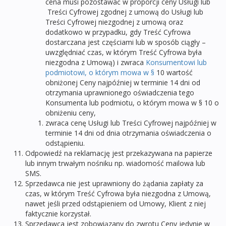
cena musi pozostawać w proporcji ceny Usługi lub
Treści Cyfrowej zgodnej z umową do Usługi lub
Treści Cyfrowej niezgodnej z umową oraz
dodatkowo w przypadku, gdy Treść Cyfrowa
dostarczana jest częściami lub w sposób ciągły –
uwzględniać czas, w którym Treść Cyfrowa była
niezgodna z Umową) i zwraca
Konsumentowi lub
podmiotowi, o którym mowa w §
10 wartość
obniżonej Ceny najpóźniej w terminie 14 dni od
otrzymania uprawnionego oświadczenia tego
Konsumenta lub podmiotu, o którym mowa w § 10 o
obniżeniu ceny,
zwraca cenę Usługi lub Treści Cyfrowej najpóźniej w
terminie 14 dni od dnia otrzymania oświadczenia o
odstąpieniu.
Odpowiedź na reklamację jest przekazywana na papierze
lub innym trwałym nośniku np. wiadomość mailowa lub
SMS.
Sprzedawca nie jest uprawniony do żądania zapłaty za
czas, w którym Treść Cyfrowa była niezgodna z Umową,
nawet jeśli przed odstąpieniem od Umowy, Klient z niej
faktycznie korzystał.
Sprzedawca jest zobowiązany do zwrotu Ceny jedynie w