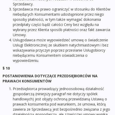
Sprzedawcy.
Sprzedawca ma prawo ograniczyć w stosunku do Klientów
niebędących Konsumentami udostępnione przez niego
sposoby płatności, w tym także wymagać dokonania
przedpłaty części bądź całości Ceny bez względu na
wybrany przez Klienta sposób płatności oraz fakt zawarcia
Umowy.
Usługodawca może wypowiedzieć umowę o świadczenie
Usługi Elektronicznej ze skutkiem natychmiastowym i bez
wskazywania przyczyn poprzez przesłanie Usługobiorcy
niebędącemu Konsumentem oświadczenia o
wypowiedzeniu.
§ 10
POSTANOWIENIA DOTYCZĄCE PRZEDSIĘBIORCÓW NA
PRAWACH KONSUMENTÓW
Przedsiębiorca prowadzący jednoosobową działalność
gospodarczą (niniejszy paragraf nie dotyczy spółek
handlowych) jest objęty ochroną przewidzianą Ustawą o
prawach konsumenta pod warunkiem, że umowa, którą
zawiera ze Sprzedawcą jest bezpośrednio związana z jego
działalnością gospodarczą, ale z treści tej umowy wynika,