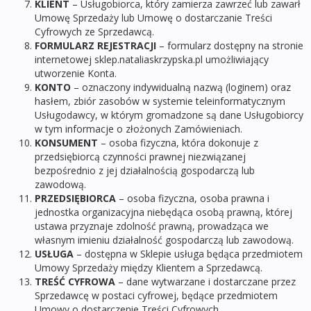
KLIENT
– Usługobiorca, który zamierza zawrzeć lub zawarł
Umowę Sprzedaży lub Umowę o dostarczanie Treści
Cyfrowych ze Sprzedawcą.
FORMULARZ
REJESTRACJI
– formularz dostępny na stronie
internetowej sklep.nataliaskrzypska.pl umożliwiający
utworzenie Konta.
KONTO
– oznaczony indywidualną nazwą (loginem) oraz
hasłem, zbiór zasobów w systemie teleinformatycznym
Usługodawcy, w którym gromadzone są dane Usługobiorcy
w tym informacje o złożonych Zamówieniach.
KONSUMENT
– osoba fizyczna, która dokonuje z
przedsiębiorcą czynności prawnej niezwiązanej
bezpośrednio z jej działalnością gospodarczą lub
zawodową.
PRZEDSIĘBIORCA
– osoba fizyczna, osoba prawna i
jednostka organizacyjna niebędąca osobą prawną, której
ustawa przyznaje zdolność prawną, prowadząca we
własnym imieniu działalność gospodarczą lub zawodową.
USŁUGA
– dostępna w Sklepie usługa będąca przedmiotem
Umowy Sprzedaży między Klientem a Sprzedawcą.
TREŚĆ CYFROWA
– dane wytwarzane i dostarczane przez
Sprzedawcę w postaci cyfrowej, będące przedmiotem
Umowy o dostarczenie Treści Cyfrowych.