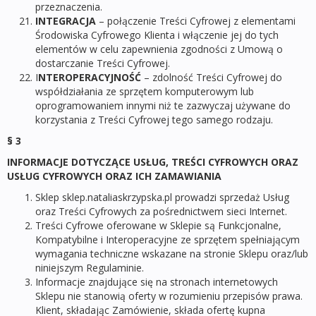
przeznaczenia.
INTEGRACJA
– połączenie Treści Cyfrowej z elementami
Środowiska Cyfrowego Klienta i włączenie jej do tych
elementów w celu zapewnienia zgodności z Umową o
dostarczanie Treści Cyfrowej.
I
NTEROPERACYJNOŚĆ
– zdolność Treści Cyfrowej do
współdziałania ze sprzętem komputerowym lub
oprogramowaniem innymi niż te zazwyczaj używane do
korzystania z Treści Cyfrowej tego samego rodzaju.
§ 3
INFORMACJE DOTYCZĄCE USŁUG, TREŚCI CYFROWYCH ORAZ
USŁUG CYFROWYCH ORAZ ICH ZAMAWIANIA
Sklep sklep.nataliaskrzypska.pl prowadzi sprzedaż Usług
oraz Treści Cyfrowych za pośrednictwem sieci Internet.
Treści Cyfrowe oferowane w Sklepie są Funkcjonalne,
Kompatybilne i Interoperacyjne ze sprzętem spełniającym
wymagania techniczne wskazane na stronie Sklepu oraz/lub
niniejszym Regulaminie.
Informacje znajdujące się na stronach internetowych
Sklepu nie stanowią oferty w rozumieniu przepisów prawa.
Klient, składając Zamówienie, składa ofertę kupna