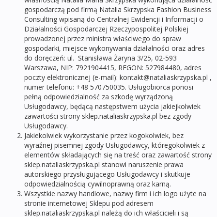
gospodarczą pod firmą Natalia Skrzypska Fashion Business
Consulting wpisaną do Centralnej Ewidencji i Informacji o
Działalności Gospodarczej Rzeczypospolitej Polskiej
prowadzonej przez ministra właściwego do spraw
gospodarki, miejsce wykonywania działalności oraz adres
do doręczeń: ul. Stanisława Żaryna 3/25, 02-593
Warszawa, NIP: 7921904415, REGON: 527984480, adres
poczty elektronicznej (e-mail): kontakt@nataliaskrzypska.pl ,
numer telefonu: +48 570750035. Usługobiorca ponosi
pełną odpowiedzialność za szkodę wyrządzoną
Usługodawcy, będącą następstwem użycia jakiejkolwiek
zawartości strony sklep.nataliaskrzypska.pl bez zgody
Usługodawcy.
Jakiekolwiek wykorzystanie przez kogokolwiek, bez
wyraźnej pisemnej zgody Usługodawcy, któregokolwiek z
elementów składających się na treść oraz zawartość strony
sklep.nataliaskrzypska.pl stanowi naruszenie prawa
autorskiego przysługującego Usługodawcy i skutkuje
odpowiedzialnością cywilnoprawną oraz karną.
Wszystkie nazwy handlowe, nazwy firm i ich logo użyte na
stronie internetowej Sklepu pod adresem
sklep.nataliaskrzypska.pl należą do ich właścicieli i są