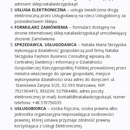
adresem sklep.nataliaskrzypska.pl
USŁUGA
ELEKTRONICZNA
– usługa świadczona drogą
elektroniczną przez Usługodawcę na rzecz Usługobiorcy za
pośrednictwem Sklepu.
FORMULARZ
ZAMÓWIENIA
– formularz dostępny na
stronie internetowej sklep.nataliaskrzypska.pl umożliwiający
złożenie Zamówienia.
SPRZEDAWCA
,
USŁUGODAWCA
– Natalia Maria Skrzypska
wykonująca działalność gospodarczą pod firmą Natalia
Skrzypska Fashion Business Consulting wpisaną do
Centralnej Ewidencji i Informacji o Działalności
Gospodarczej Rzeczypospolitej Polskiej prowadzonej przez
ministra właściwego do spraw gospodarki, miejsce
wykonywania działalności oraz adres do doręczeń: ul.
Stanisława Żaryna 3/25, 02-593 Warszawa, NIP:
7921904415, REGON: 527984480, adres poczty
elektronicznej (e-mail): kontakt@nataliaskrzypska.pl, numer
telefonu: +48 570750035
USŁUGOBIORCA
– osoba fizyczna, osoba prawna albo
jednostka organizacyjna nieposiadająca osobowości
prawnej, której ustawa przyznaje zdolność prawną
korzystająca z Usługi Elektronicznej.