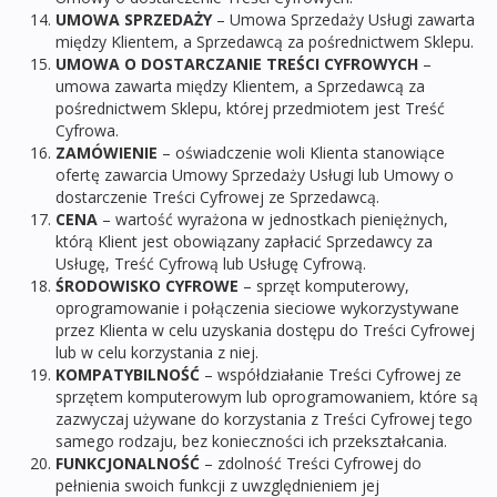
UMOWA
SPRZEDAŻY
– Umowa Sprzedaży Usługi zawarta
między Klientem, a Sprzedawcą za pośrednictwem Sklepu.
UMOWA O DOSTARCZANIE TREŚCI CYFROWYCH
–
umowa zawarta między Klientem, a Sprzedawcą za
pośrednictwem Sklepu, której przedmiotem jest Treść
Cyfrowa.
ZAMÓWIENIE
– oświadczenie woli Klienta stanowiące
ofertę zawarcia Umowy Sprzedaży Usługi lub Umowy o
dostarczenie Treści Cyfrowej ze Sprzedawcą.
CENA
– wartość wyrażona w jednostkach pieniężnych,
którą Klient jest obowiązany zapłacić Sprzedawcy za
Usługę, Treść Cyfrową lub Usługę Cyfrową.
ŚRODOWISKO CYFROWE
– sprzęt komputerowy,
oprogramowanie i połączenia sieciowe wykorzystywane
przez Klienta w celu uzyskania dostępu do Treści Cyfrowej
lub w celu korzystania z niej.
KOMPATYBILNOŚĆ
– współdziałanie Treści Cyfrowej ze
sprzętem komputerowym lub oprogramowaniem, które są
zazwyczaj używane do korzystania z Treści Cyfrowej tego
samego rodzaju, bez konieczności ich przekształcania.
FUNKCJONALNOŚĆ
– zdolność Treści Cyfrowej do
pełnienia swoich funkcji z uwzględnieniem jej