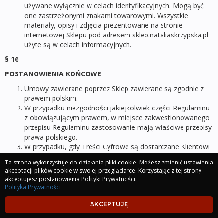
używane wyłącznie w celach identyfikacyjnych. Mogą być
one zastrzeżonymi znakami towarowymi. Wszystkie
materiały, opisy i zdjęcia prezentowane na stronie
internetowej Sklepu pod adresem sklep.nataliaskrzypska.pl
użyte są w celach informacyjnych.
§ 16
POSTANOWIENIA KOŃCOWE
Umowy zawierane poprzez Sklep zawierane są zgodnie z
prawem polskim.
W przypadku niezgodności jakiejkolwiek części Regulaminu
z obowiązującym prawem, w miejsce zakwestionowanego
przepisu Regulaminu zastosowanie mają właściwe przepisy
prawa polskiego.
W przypadku, gdy Treści Cyfrowe są dostarczane Klientowi
w sposób ciągły lub w częściach, Sprzedawca jest
Ta strona wykorzystuje do działania pliki cookie. Możesz zmienić ustawienia
uprawniony do dokonywania w nich zmian w celu ich
akceptacji plików cookie w swojej przeglądarce. Korzystając z tej strony
poprawienia i udoskonalenia ich funkcjonalności. Zmiany te
akceptujesz postanowienia Polityki Prywatności.
nie powodują jakichkolwiek kosztów dla Klienta.
Polityka Prywatności
Sprzedawca informuje Klienta, o zmianach, o których
mowa w pkt 3 w sposób jasny i zrozumiały, a jeśli
AKCEPTUJĘ
wprowadzana zmiana wypływa na dostęp Klienta do Treści