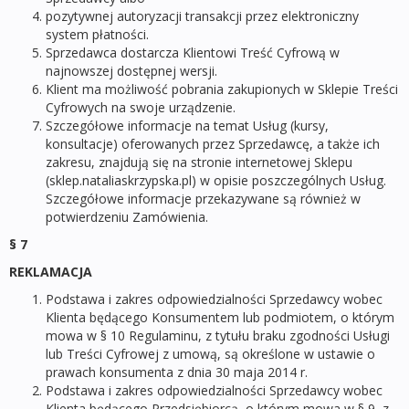
pozytywnej autoryzacji transakcji przez elektroniczny
system płatności.
Sprzedawca dostarcza Klientowi Treść Cyfrową w
najnowszej dostępnej wersji.
Klient ma możliwość pobrania zakupionych w Sklepie Treści
Cyfrowych na swoje urządzenie.
Szczegółowe informacje na temat Usług (kursy,
konsultacje) oferowanych przez Sprzedawcę, a także ich
zakresu, znajdują się na stronie internetowej Sklepu
(sklep.nataliaskrzypska.pl) w opisie poszczególnych Usług.
Szczegółowe informacje przekazywane są również w
potwierdzeniu Zamówienia.
§ 7
REKLAMACJA
Podstawa i zakres odpowiedzialności Sprzedawcy wobec
Klienta będącego Konsumentem lub podmiotem, o którym
mowa w § 10 Regulaminu, z tytułu braku zgodności Usługi
lub Treści Cyfrowej z umową, są określone w ustawie o
prawach konsumenta z dnia 30 maja 2014 r.
Podstawa i zakres odpowiedzialności Sprzedawcy wobec
Klienta będącego Przedsiębiorcą, o którym mowa w § 9, z