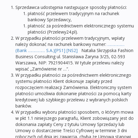
Sprzedawca udostępnia następujące sposoby płatności:
płatność przelewem tradycyjnym na rachunek
bankowy Sprzedawcy,
płatność za pośrednictwem elektronicznego systemu
płatności (Przelewy24.pl).
W przypadku płatności przelewem tradycyjnym, wpłaty
należy dokonać na rachunek bankowy numer:
……………
(Bank …………… S.A.)
[PS1]
[NS2]
Natalia Skrzypska Fashion
Business Consulting ul. Stanisława Żaryna 3/25, 02-593
Warszawa, NIP: 7921904415. W tytule przelewu należy
wpisać „Zamówienie nr …”.
W przypadku płatności za pośrednictwem elektronicznego
systemu płatności Klient dokonuje zapłaty przed
rozpoczęciem realizacji Zamówienia. Elektroniczny system
płatności umożliwia dokonanie płatności za pomocą karty
kredytowej lub szybkiego przelewu z wybranych polskich
banków.
W przypadku wyboru płatności sposobem, o którym mowa
w pkt 1.1 niniejszego paragrafu, Klient zobowiązany jest do
dokonania zapłaty Ceny z tytułu Umowy Sprzedaży lub
Umowy o dostarczenie Treści Cyfrowej w terminie 3 dni
roboczych od dnia jej zawarcia, chyba że Umowa stanowi