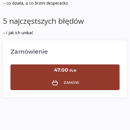
– co działa, a co brzmi desperacko
5 najczęstszych błędów
– i jak ich unikać
Zamówienie
47.00
PLN
ZAMÓW